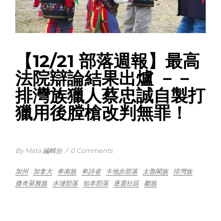
【12/21 部落週報】最高
法院辯論結果出爐 －－
排灣族獵人蔡忠誠自製打
獵用後膛槍改判無罪！
By Mata 編輯台
/
0 Comments
加州
加拿大
卑南族
卑詩省
卡地步部落
太魯閣族
排灣族
撒奇萊雅族
水璉部落
知本部落
逐鹿社區
鄒族