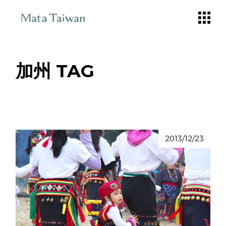
Skip
to
the
content
加州 TAG
2013/12/23