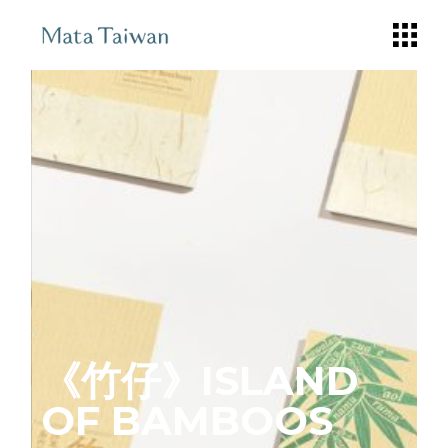
《竹仔》ISLAND
OF BAMBOOS