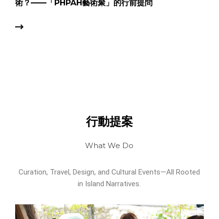
術？——「PHPAH藝術聚」的行前提問
行動提案
What We Do
Curation, Travel, Design, and Cultural Events—All Rooted
in Island Narratives.