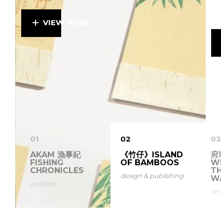
VIEW MORE
01
02
03
AKAM 漁事紀
《竹仔》ISLAND
府
FISHING
OF BAMBOOS
W
CHRONICLES
T
design & publishing
W
curation
on-