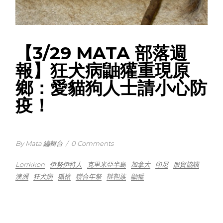
【3/29 MATA 部落週
報】狂犬病鼬獾重現原
鄉：愛貓狗人士請小心防
疫！
By Mata 編輯台
/
0 Comments
Lorrkkon
伊努伊特人
克里米亞半島
加拿大
印尼
服貿協議
澳洲
狂犬病
獵槍
聯合年祭
韃靼族
鼬獾