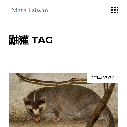
Skip
to
the
content
鼬獾 TAG
2014/03/30