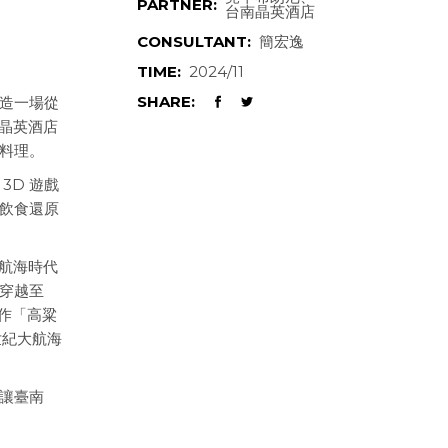
PARTNER:
台南晶英酒店
CONSULTANT:
簡宏逸
TIME:
2024/11
SHARE:
造一場從
助晶英酒店
料理。
3D 遊戲
飲食還原
「航海時代
穿越至
作「高粱
世紀大航海
讓臺南