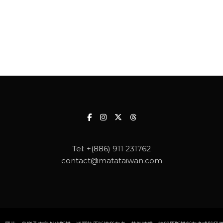
Tel:
+(886) 911 231762
contact@matataiwan.com