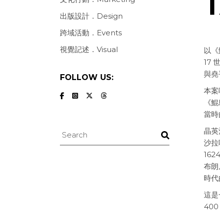
出版設計．Design
跨域活動．Events
視覺記述．Visual
以《
17
與堯
FOLLOW US:
本案
《鯤
當時
晶英
沙拉
16
布朗
時代
這是
40