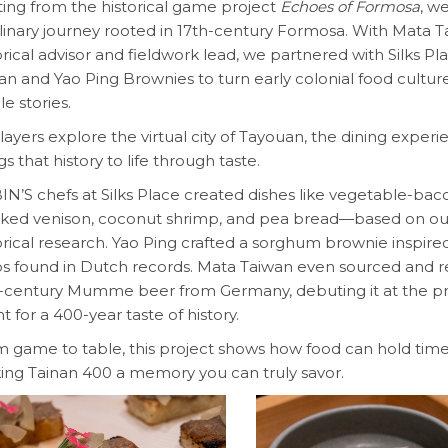
ting from the historical game project
Echoes of Formosa
, w
linary journey rooted in 17th-century Formosa. With Mata T
orical advisor and fieldwork lead, we partnered with Silks Pl
an and Yao Ping Brownies to turn early colonial food culture
le stories.
layers explore the virtual city of Tayouan, the dining experi
gs that history to life through taste.
N’S chefs at Silks Place created dishes like vegetable-bac
ked venison, coconut shrimp, and pea bread—based on ou
orical research. Yao Ping crafted a sorghum brownie inspire
s found in Dutch records. Mata Taiwan even sourced and r
-century Mumme beer from Germany, debuting it at the p
t for a 400-year taste of history.
 game to table, this project shows how food can hold ti
ng Tainan 400 a memory you can truly savor.