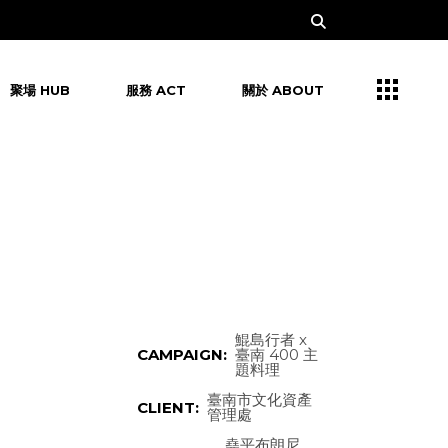
聚場 HUB
服務 ACT
關於 ABOUT
鯤島行者 x
CAMPAIGN:
臺南 400 主
題料理
臺南市文化資產
CLIENT:
管理處
堯平布朗尼、