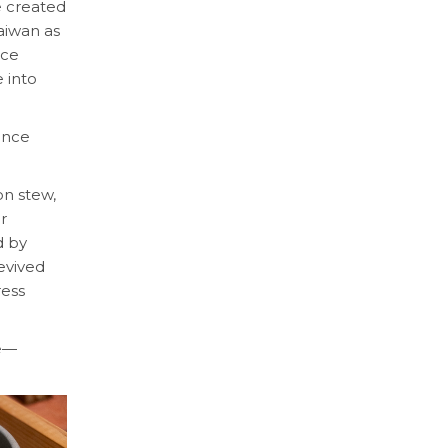
e created
aiwan as
ace
 into
ence
on stew,
r
d by
evived
ress
me—