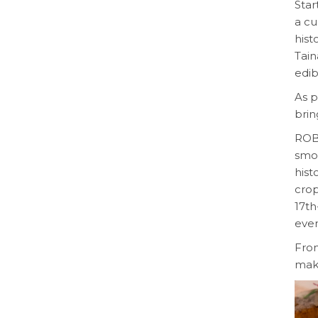
Star
a cu
hist
Tain
edib
As p
brin
ROBI
smo
hist
crop
17th
even
From
maki