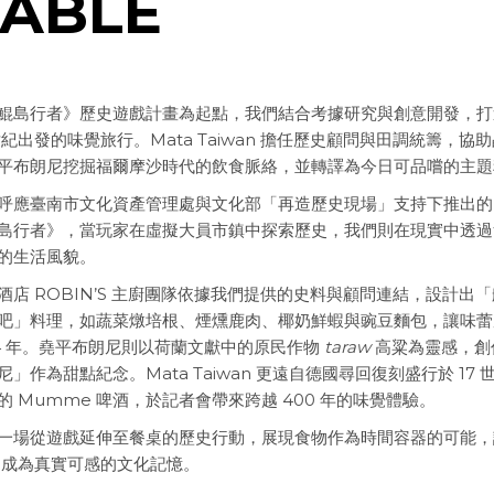
TABLE
鯤島行者》歷史遊戲計畫為起點，我們結合考據研究與創意開發，打
 世紀出發的味覺旅行。Mata Taiwan 擔任歷史顧問與田調統籌，協
平布朗尼挖掘福爾摩沙時代的飲食脈絡，並轉譯為今日可品嚐的主題
呼應臺南市文化資產管理處與文化部「再造歷史現場」支持下推出的 
島行者》，當玩家在虛擬大員市鎮中探索歷史，我們則在現實中透過
的生活風貌。
酒店 ROBIN’S 主廚團隊依據我們提供的史料與顧問連結，設計出
吧」料理，如蔬菜燉培根、煙燻鹿肉、椰奶鮮蝦與豌豆麵包，讓味蕾
24 年。堯平布朗尼則以荷蘭文獻中的原民作物
taraw
高粱為靈感，創
尼」作為甜點紀念。Mata Taiwan 更遠自德國尋回復刻盛行於 17 
的 Mumme 啤酒，於記者會帶來跨越 400 年的味覺體驗。
一場從遊戲延伸至餐桌的歷史行動，展現食物作為時間容器的可能，
0 成為真實可感的文化記憶。