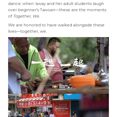
dance; when ‘away and her adult students laugh
over beginner’s Taivoan—these are the moments
of
Together, We
.
We are honored to have walked alongside these
lives—together, we.