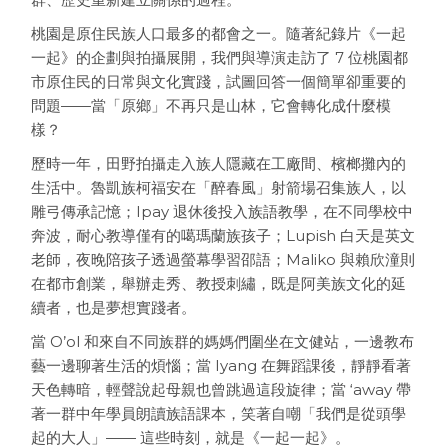
桃園是原住民族人口最多的都會之一。隨著紀錄片《一起
一起》的企劃與拍攝展開，我們與導演走訪了 7 位桃園都
市原住民的日常與文化實踐，試圖回答一個簡單卻重要的
問題——當「原鄉」不再只是山林，它會轉化成什麼模
樣？
歷時一年，田野拍攝走入族人隱藏在工廠間、檳榔攤內的
生活中。魯凱族柯福安在「醉春風」射箭場召集族人，以
雕弓傳承記憶；Ipay 退休後投入族語教學，在不同學校中
奔波，耐心教導僅有的噶瑪蘭族孩子；Lupish 白天是英文
老師，夜晚陪孩子透過螢幕學習邵語；Maliko 與賴欣潼則
在都市創業，舉辦走秀、教授刺繡，既是阿美族文化的延
續者，也是夢想實踐者。
當 O’ol 和來自不同族群的媽媽們圍坐在文健站，一邊教布
藝一邊聊著生活的煩惱；當 Iyang 在舞蹈課後，靜靜看著
天色轉暗，輕聲說起母親也曾跳過這段旋律；當 ‘away 帶
著一群中年學員朗讀族語課本，笑著自嘲「我們是從頭學
起的大人」—— 這些時刻，就是《一起一起》。