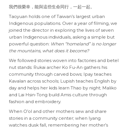
我們很榮幸，能與這些生命同行，一起一起。
Taoyuan holds one of Taiwan’s largest urban
Indigenous populations. Over a year of filming, we
joined the director in exploring the lives of seven
urban Indigenous individuals, asking a simple but
powerful question:
When “homeland” is no longer
the mountains, what does it become?
We followed stories woven into factories and betel
nut stands: Rukai archer Ko Fu-An gathers his
community through carved bows; Ipay teaches
Kavalan across schools; Lupish teaches English by
day and helps her kids learn Thao by night; Maliko
and Lai Hsin-Tong build Amis culture through
fashion and embroidery.
When O’ol and other mothers sew and share
stories in a community center; when Iyang
watches dusk fall, remembering her mother’s