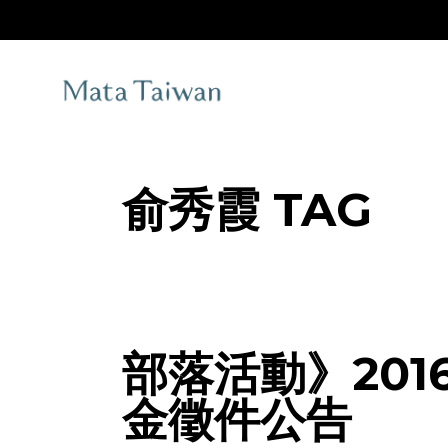
Skip
to
the
content
俞秀霞 TAG
部落活動》20
金徵件公告