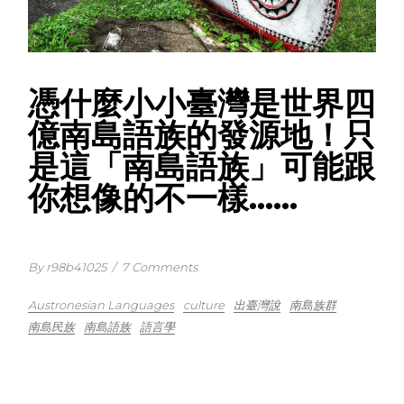
憑什麼小小臺灣是世界四
億南島語族的發源地！只
是這「南島語族」可能跟
你想像的不一樣……
By r98b41025
/
7 Comments
Austronesian Languages
culture
出臺灣說
南島族群
南島民族
南島語族
語言學