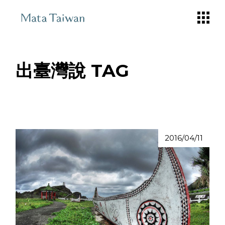
Skip
to
the
content
出臺灣說 TAG
2016/04/11