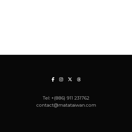
Tel:
+(886) 911 231762
contact@matataiwan.com