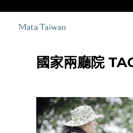
Skip
to
the
content
國家兩廳院 TA