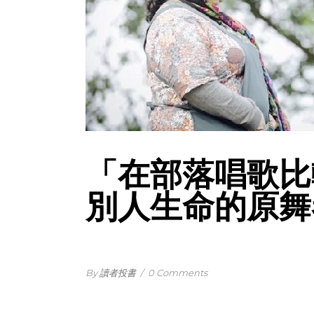
「在部落唱歌比
別人生命的原舞
By 讀者投書
/
0 Comments