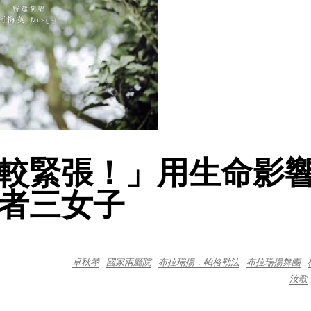
較緊張！」用生命影
者三女子
卓秋琴
國家兩廳院
布拉瑞揚．帕格勒法
布拉瑞揚舞團
汝歌