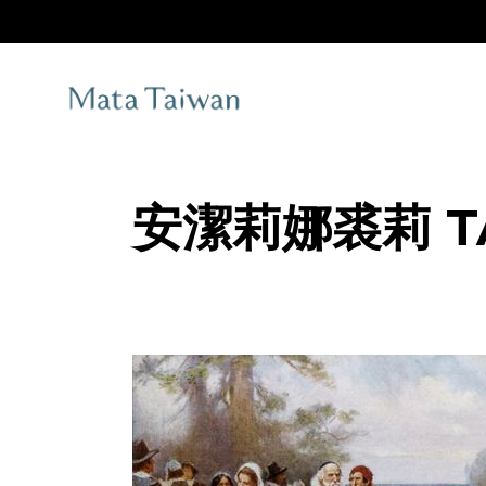
Skip
to
the
content
安潔莉娜裘莉 T