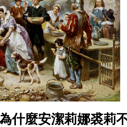
為什麼安潔莉娜裘莉