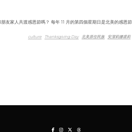
友家人共渡感恩節嗎？ 每年 11 月的第四個星期日是北美的感恩節
culture
Thanksgiving Day
北美原住民族
安潔莉娜裘莉