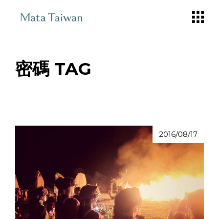
Skip
to
the
content
密碼 TAG
2016/08/17