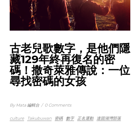
古老兒歌數字，是他們隱
藏129年終再復名的密
碼！撒奇萊雅傳說：一位
尋找密碼的女孩
By Mata 編輯台
/
0 Comments
culture
Takubuwan
密碼
數字
正名運動
達固湖灣部落