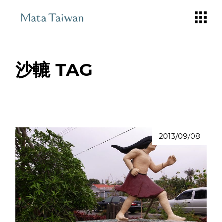
Skip
to
the
content
沙轆 TAG
2013/09/08