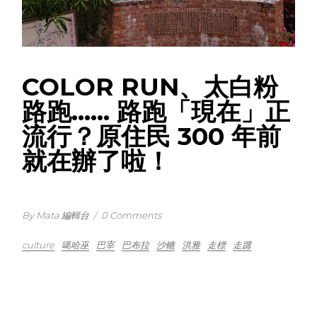
COLOR RUN、太白粉
路跑…… 路跑「現在」正
流行？原住民 300 年前
就在辦了啦！
By Mata 編輯台
/
0 Comments
culture
噶哈巫
巴宰
巴布拉
沙轆
洪雅
走標
走躔