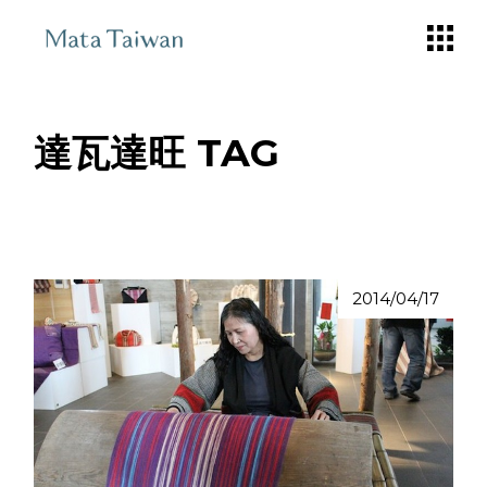
Skip
to
the
content
達瓦達旺 TAG
2014/04/17