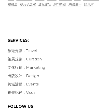
禮納里
移川子之藏
達瓦達旺
銅門部落
馬淵東一
鯉魚潭
SERVICES:
旅遊走讀．Travel
策展規劃．Curation
文化行銷．Marketing
出版設計．Design
跨域活動．Events
視覺記述．Visual
FOLLOW US: