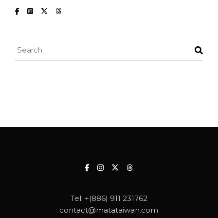
Search
Tel:
+(886) 911 231762
contact@matataiwan.com