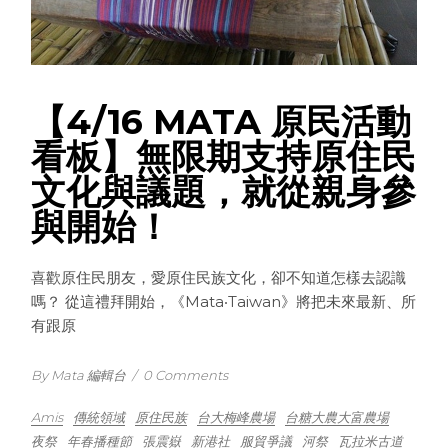
【4/16 MATA 原民活動
看板】無限期支持原住民
文化與議題，就從親身參
與開始！
喜歡原住民朋友，愛原住民族文化，卻不知道怎樣去認識
嗎？ 從這禮拜開始，《Mata‧Taiwan》將把未來最新、所
有跟原
By Mata 編輯台
/
0 Comments
Amis
傳統領域
原住民族
台大梅峰農場
台糖大農大富農場
夜祭
年春播種節
張震嶽
新港社
服貿爭議
河祭
瓦拉米古道