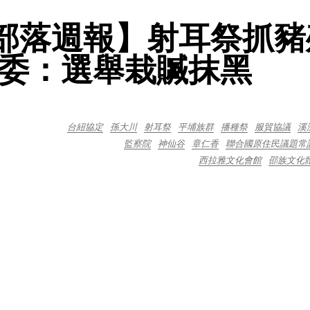
TA 部落週報】射耳祭抓
委：選舉栽贓抹黑
台紐協定
孫大川
射耳祭
平埔族群
播種祭
服貿協議
溪
監察院
神仙谷
章仁香
聯合國原住民議題常
西拉雅文化會館
邵族文化