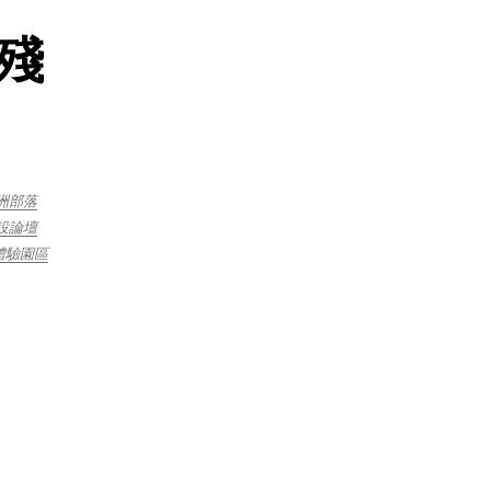
豬殘
洲部落
設論壇
體驗園區