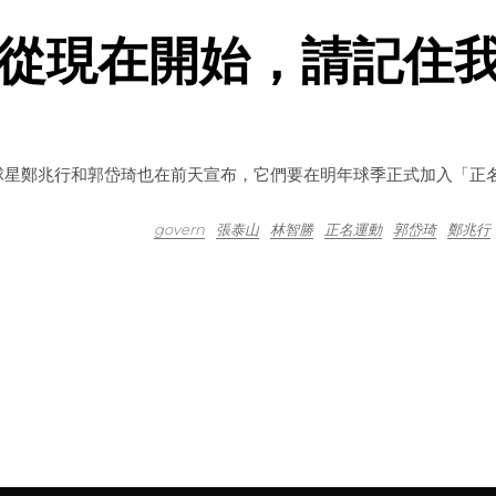
從現在開始，請記住
球星鄭兆行和郭岱琦也在前天宣布，它們要在明年球季正式加入「正
govern
張泰山
林智勝
正名運動
郭岱琦
鄭兆行