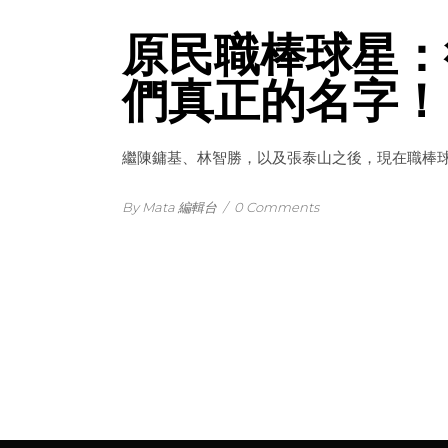
原民職棒球星：
們真正的名字！
繼陳鏞基、林智勝，以及張泰山之後，現在職棒
By Mata 編輯台
/
0 Comments