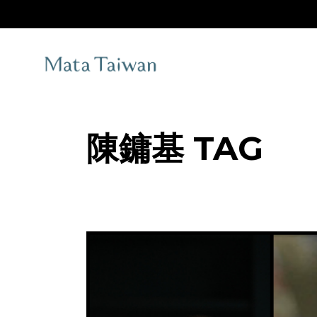
Skip
to
the
content
陳鏞基 TAG