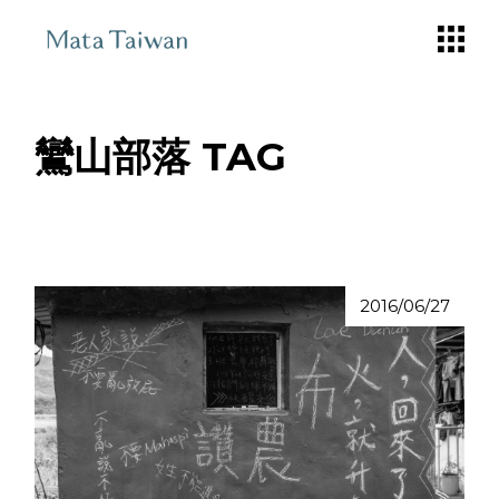
Skip
to
the
content
鸞山部落 TAG
2016/06/27