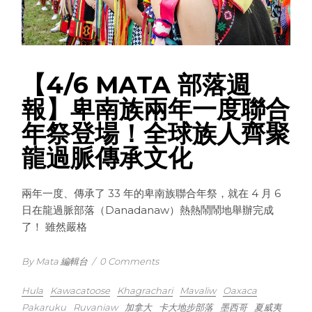
【4/6 MATA 部落週
報】卑南族兩年一度聯合
年祭登場！全球族人齊聚
龍過脈傳承文化
兩年一度、傳承了 33 年的卑南族聯合年祭，就在 4 月 6
日在龍過脈部落（Danadanaw）熱熱鬧鬧地舉辦完成
了！ 雖然嚴格
By Mata 編輯台
/
0 Comments
Hula
Kawacatoose
Khagrachari
Mavaliw
Oaxaca
Pakaruku
Ruvaniaw
加拿大
卡大地步部落
墨西哥
夏威夷