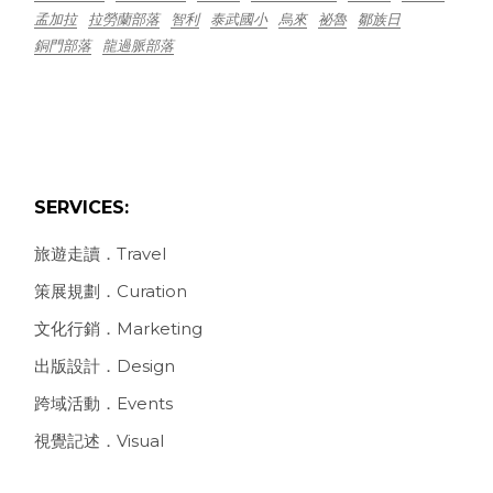
孟加拉
拉勞蘭部落
智利
泰武國小
烏來
祕魯
鄒族日
銅門部落
龍過脈部落
SERVICES:
旅遊走讀．Travel
策展規劃．Curation
文化行銷．Marketing
出版設計．Design
跨域活動．Events
視覺記述．Visual