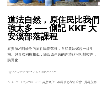
道法自然，原住民比我們
強太多 ── 側記 KKF 大
安溪部落課程
在資源相對缺乏的原住民部落裡，自然農法燃起一線生
機。與泰國稻農相似，部落原住民的經濟狀況相對較差，
購買化
By newsmarket
/
0 Comments
culture
Daycha
KKF 自然農法
泰國米之神基金會
雙崎部落