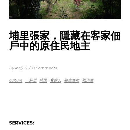
埔里張家，隱藏在客家佃
戶中的原住民地主
By lpcjj60
/
0 Comments
culture
一新里
埔里
客家人
熟主客佃
福佬客
SERVICES: