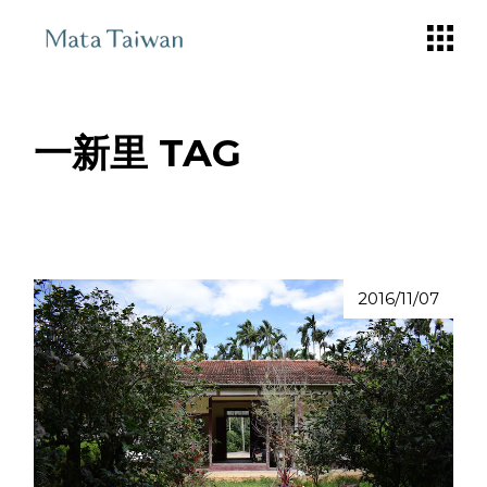
Skip
to
the
content
一新里 TAG
2016/11/07