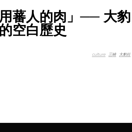
用蕃人的肉」── 大豹
的空白歷史
culture
三峽
大豹社