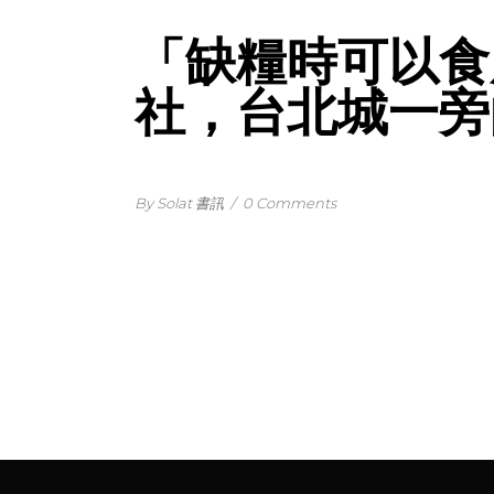
「缺糧時可以食
社，台北城一旁
By Solat 書訊
/
0 Comments