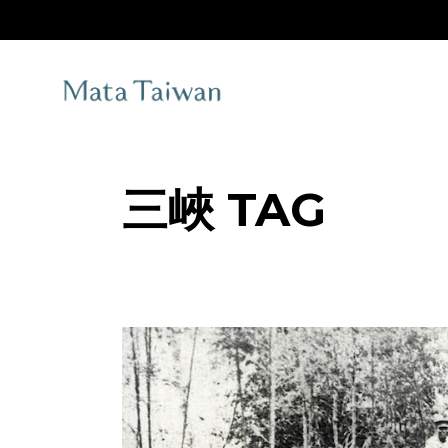
Skip
to
the
content
三峽 TAG