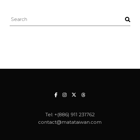
Search
Tel:
+(886) 911 231762
contact@matataiwan.com