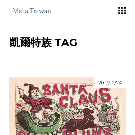
Skip
to
the
content
凱爾特族 TAG
2013/12/24