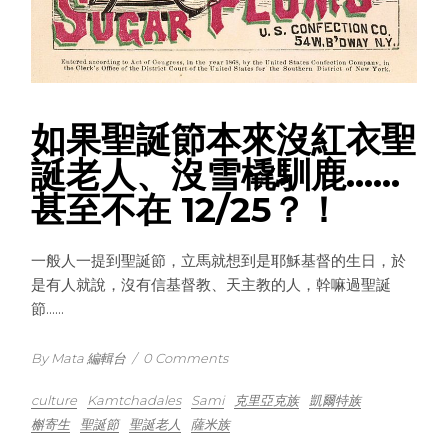
如果聖誕節本來沒紅衣聖
誕老人、沒雪橇馴鹿……
甚至不在 12/25？！
一般人一提到聖誕節，立馬就想到是耶穌基督的生日，於
是有人就說，沒有信基督教、天主教的人，幹嘛過聖誕
節......
By Mata 編輯台
/
0 Comments
culture
Kamtchadales
Sami
克里亞克族
凱爾特族
槲寄生
聖誕節
聖誕老人
薩米族