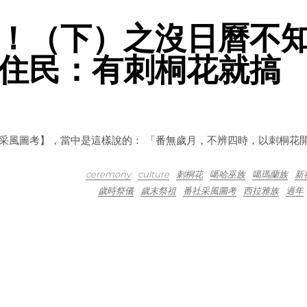
！（下）之沒日曆不
住民：有刺桐花就搞
社采風圖考】，當中是這樣說的： 「番無歲月，不辨四時，以刺桐花
ceremony
culture
刺桐花
噶哈巫族
噶瑪蘭族
新
歲時祭儀
歲末祭祖
番社采風圖考
西拉雅族
過年