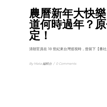
農曆新年大快樂
道何時過年？原
定！
清朝官員在 18 世紀來台灣巡視時，曾留下【番
By Mata 編輯台
/
0 Comments