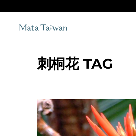
Skip
to
the
content
刺桐花 TAG