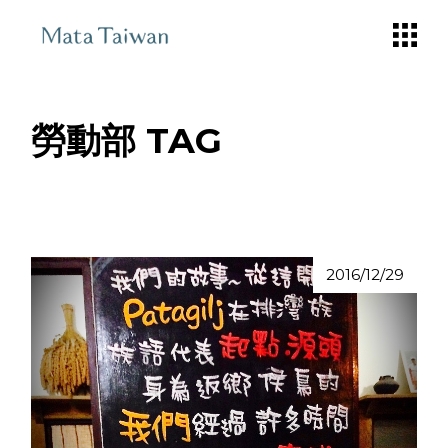
Skip
to
the
content
勞動部 TAG
2016/12/29