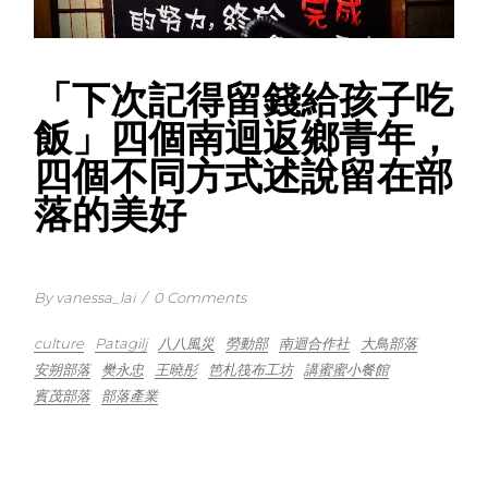
「下次記得留錢給孩子吃
飯」四個南迴返鄉青年，
四個不同方式述說留在部
落的美好
By vanessa_lai
/
0 Comments
culture
Patagilj
八八風災
勞動部
南迴合作社
大鳥部落
安朔部落
樊永忠
王曉彤
笆札筏布工坊
講蜜蜜小餐館
賓茂部落
部落產業