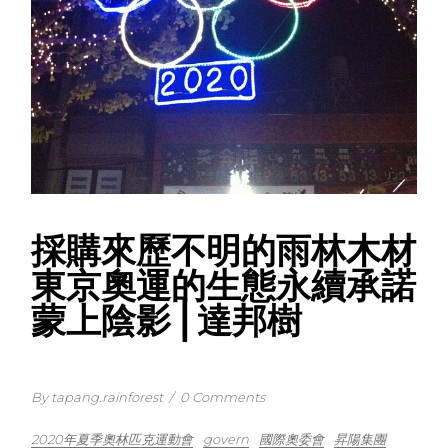
採購來歷不明的雨林木材
東京奧運的生態永續承諾
蒙上陰影⎪達邦樹
By tapang.rainforest
/
0 Comments
2020年夏季奧林匹克運動會
govern
國際奧委會
昇陽集團