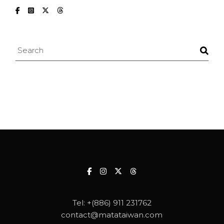
Search
Tel:
+(886) 911 231762
contact@matataiwan.com