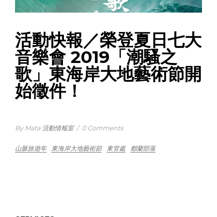
活動快報／榮登夏日七大
音樂會 2019「潮騷之
歌」東海岸大地藝術節開
始徵件！
By Mata 活動情報室
/
0 Comments
山脈旅遊年
東海岸大地藝術節
東管處
都蘭部落