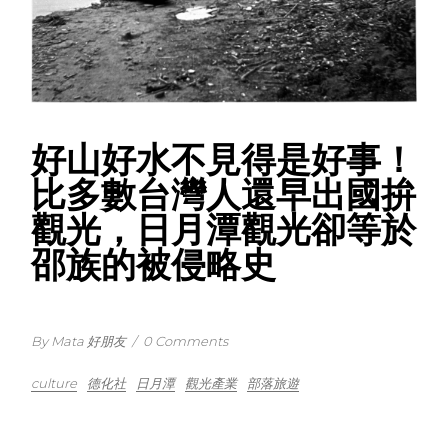
好山好水不見得是好事！
比多數台灣人還早出國拚
觀光，日月潭觀光卻等於
邵族的被侵略史
By Mata 好朋友
/
0 Comments
culture
德化社
日月潭
觀光產業
部落旅遊