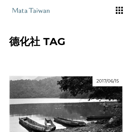
Skip
to
the
content
德化社 TAG
2017/06/15