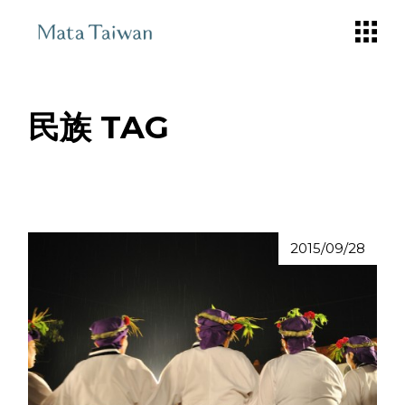
Skip
to
the
content
民族 TAG
2015/09/28