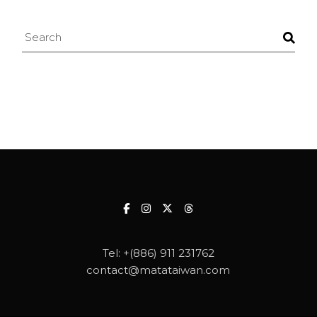
Search
Tel:
+(886) 911 231762
contact@matataiwan.com