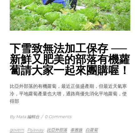
下雪致無法加工保存 ──
新鮮又肥美的部落有機蘿
蔔請大家一起來團購喔！
比亞外部落的有機蘿蔔，最近正值盛產期，但最近天氣寒
冷，平地蘿蔔產量也大增，通路商優先消化平地蘿蔔，使
得部
By Mata 編輯台
/
0 Comments
govern
Piyaway
比亞外部落
泰雅族
白蘿蔔