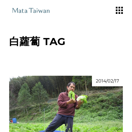
Skip
to
the
content
白蘿蔔 TAG
2014/02/17