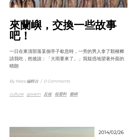
來蘭嶼，交換一些故事
吧！
一日在東清部落某個亭子歇息時，一旁的男人拿了顆檳榔
請我吃，然後說：「大雨要來了。」我疑惑地望著外面的
晴朗
By Mata 編輯台
/
0 Comments
culture
govern
反核
核廢料
蘭嶼
2014/02/26