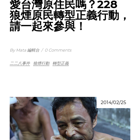
愛台灣原住民嗎？228
狼煙原民轉型正義行動，
請一起來參與！
By Mata 編輯台
/
0 Comments
二二八事件
狼煙行動
轉型正義
2014/02/25