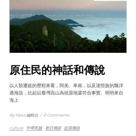
原住民的神話和傳說
以人類遷徙的歷程來看，阿美、卑南，以及達悟族的飄洋
過海說，比起以臺灣高山為祖源地還符合事實。明明來自
海上
By Mata 編輯台
/
0 Comments
culture
中華民族
射日傳說
起源傳說