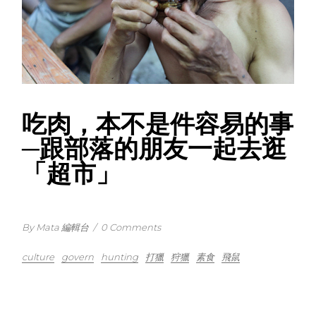
吃肉，本不是件容易的事
─跟部落的朋友一起去逛
「超市」
By Mata 編輯台
/
0 Comments
culture
govern
hunting
打獵
狩獵
素食
飛鼠