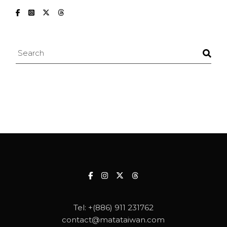
Search
Tel:
+(886) 911 231762
contact@matataiwan.com