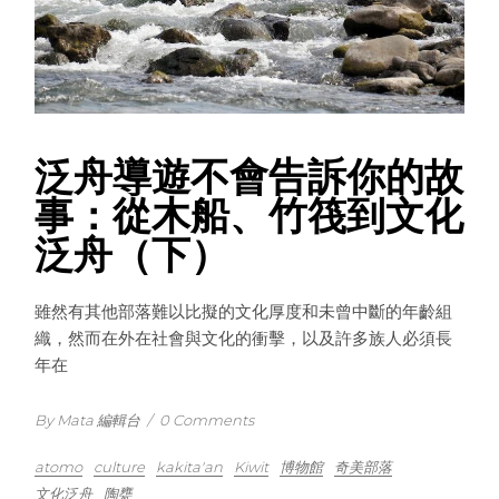
泛舟導遊不會告訴你的故
事：從木船、竹筏到文化
泛舟（下）
雖然有其他部落難以比擬的文化厚度和未曾中斷的年齡組
織，然而在外在社會與文化的衝擊，以及許多族人必須長
年在
By Mata 編輯台
/
0 Comments
atomo
culture
kakita'an
Kiwit
博物館
奇美部落
文化泛舟
陶甕