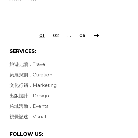
POSTS
01
02
…
06
PAGINATION
SERVICES:
旅遊走讀．Travel
策展規劃．Curation
文化行銷．Marketing
出版設計．Design
跨域活動．Events
視覺記述．Visual
FOLLOW US: