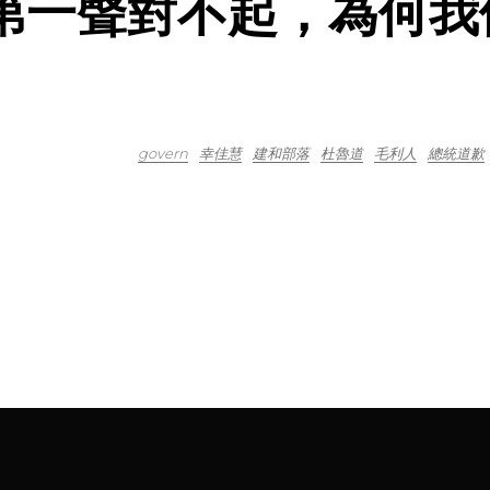
來第一聲對不起，為何我
govern
幸佳慧
建和部落
杜魯道
毛利人
總統道歉