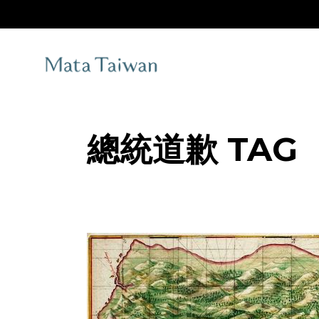
Skip
to
the
content
總統道歉 TAG