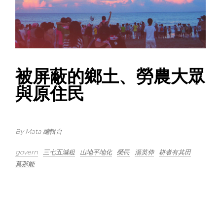
被屏蔽的鄉土、勞農大眾
與原住民
By Mata 編輯台
govern
三七五減租
山地平地化
榮民
湯英伸
耕者有其田
莫那能