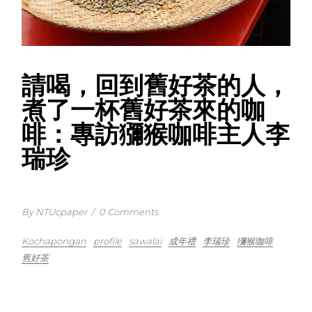
請喝，回到舊好茶的人，
煮了一杯舊好茶來的咖
啡：專訪獼猴咖啡主人李
瑞珍
By NTUcpaper
/
0 Comments
Kochapongan
profile
sawalai
成年禮
李瑞珍
獼猴咖啡
舊好茶