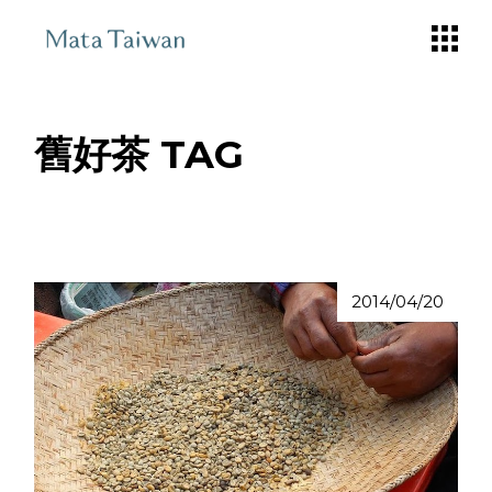
Skip
to
the
content
舊好茶 TAG
2014/04/20