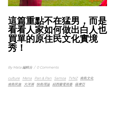
這篇重點不在猛男，而是
看看人家如何做出白人也
買單的原住民文化實境
秀！
By Mata 編輯台
/
0 Comments
culture
Mena
Pan & Pan
Samoa
TVNZ
南島文化
南島民族
大洋洲
快島理論
紐西蘭電視臺
薩摩亞