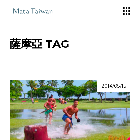
Skip
to
the
content
薩摩亞 TAG
2014/05/15