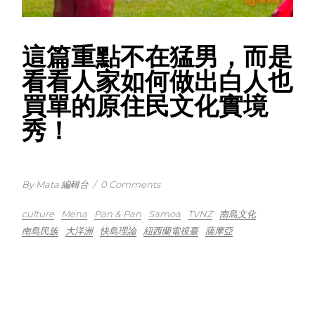
這篇重點不在猛男，而是
看看人家如何做出白人也
買單的原住民文化實境
秀！
By Mata 編輯台
/
0 Comments
culture
Mena
Pan & Pan
Samoa
TVNZ
南島文化
南島民族
大洋洲
快島理論
紐西蘭電視臺
薩摩亞