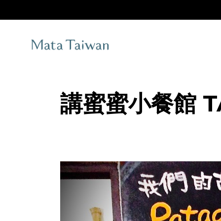
Skip
to
the
content
講蜜蜜小餐館 T