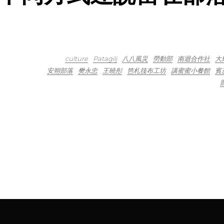
culture
Patagilj
八八風災
勞動部
南迴合作社
大
安朔部落
樊永忠
王曉彤
笆札筏布工坊
講蜜蜜小餐館
賓