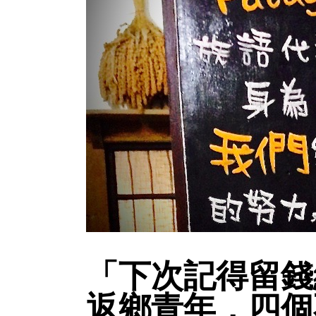
「下次記得留錢
返鄉青年，四個