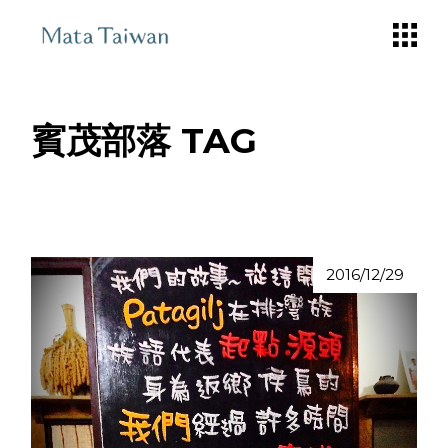
Skip
to
the
content
賓茂部落 TAG
2016/12/29