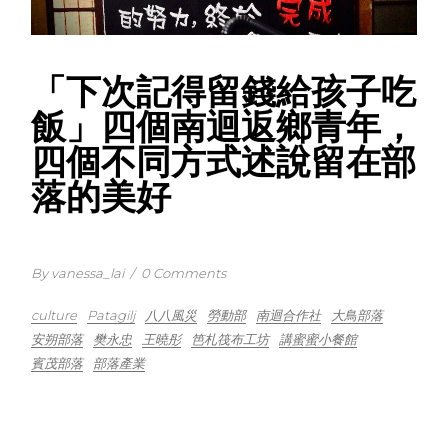
「下次記得留錢給孩子吃
飯」四個南迴返鄉青年，
四個不同方式述說留在部
落的美好
By vanessa_lai
/
0 Comments
culture
Patagilj
八八風災
勞動部
南迴合作社
大鳥部落
安朔部落
樊永忠
王曉彤
笆札筏布工坊
講蜜蜜小餐館
賓茂部落
部落產業