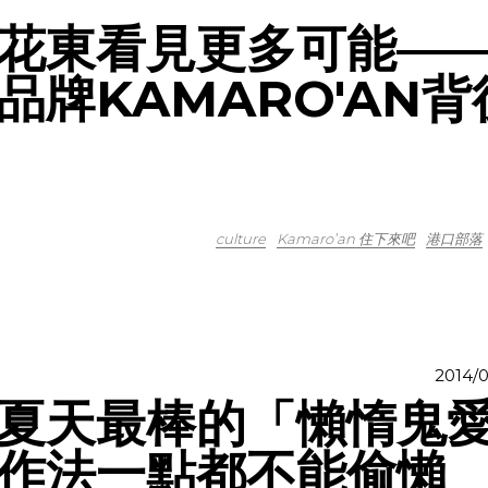
花東看見更多可能—
牌KAMARO'AN背
culture
Kamaro’an 住下來吧
港口部落
2014/0
夏天最棒的「懶惰鬼
作法一點都不能偷懶