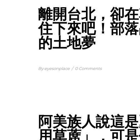
離開台北，卻在
住下來吧！部落品
的土地夢
By eyesonplace
/
0 Comments
阿美族人說這是
用草蓆」，可是