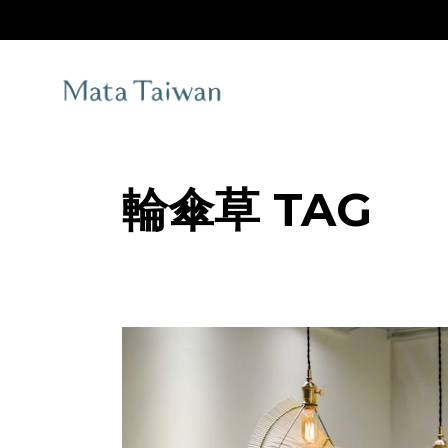
Skip
to
the
content
輪傘草 TAG