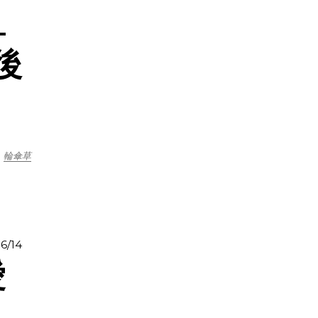
—
後
輪傘草
6/14
愛