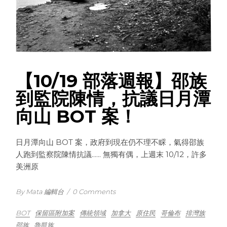
【10/19 部落週報】邵族
到監院陳情，抗議日月潭
向山 BOT 案！
日月潭向山 BOT 案，政府到現在仍不理不睬，氣得邵族
人跑到監察院陳情抗議...... 無獨有偶，上週末 10/12，許多
美洲原
By Mata 編輯台
/
0 Comments
BOT
保留區附加案
傳統領域
加拿大
原住民
哥倫布
排灣族
邵族
魯凱族