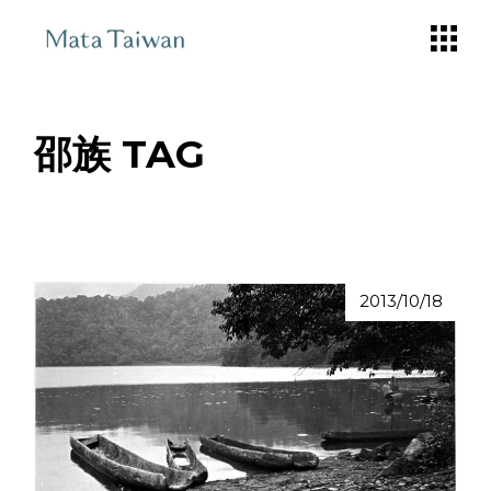
Skip
to
the
content
邵族 TAG
2013/10/18