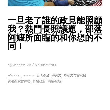
一旦老了誰的政見能照顧
我？熱門長照議題，部落
阿嬤所面臨的和你想的不
同！
By vanessa_lai
/
0 Comments
election
govern
老人看護
蔡英文
部落文化替代役
長期照顧服務法
長照政策
馬躍‧比吼