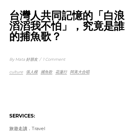
台灣人共同記憶的「白浪
滔滔我不怕」，究竟是誰
的捕魚歌？
By Mata 好朋友
/
1 Comment
culture
張人模
捕魚歌
花蓮行
阿美大合唱
SERVICES:
旅遊走讀．Travel