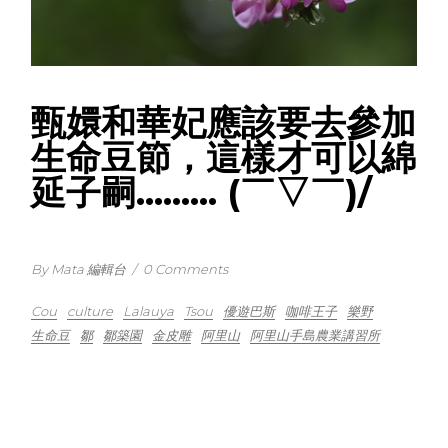
甄嬛和華妃應該要去參加
生命豆節，這樣才可以綿
延子嗣……… (￣▽￣)/
By Mata 編輯台
/
0 Comments
Cou
culture
Lalauya
Tsou
優遊巴斯
咖啡王子
樂野
生命豆
鄒
鄒築園
金皮雕
阿里山
阿里山手島農業講習所