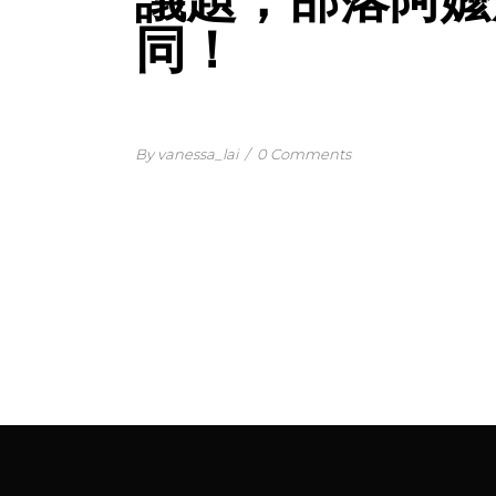
同！
By vanessa_lai
/
0 Comments