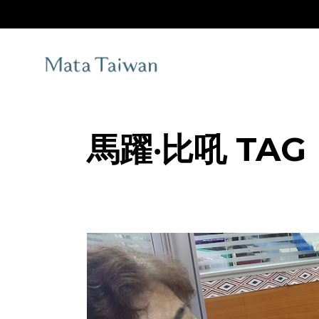
Skip
to
the
content
馬躍‧比吼 TAG