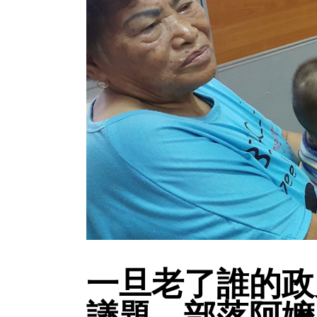
一旦老了誰的政
議題，部落阿嬤