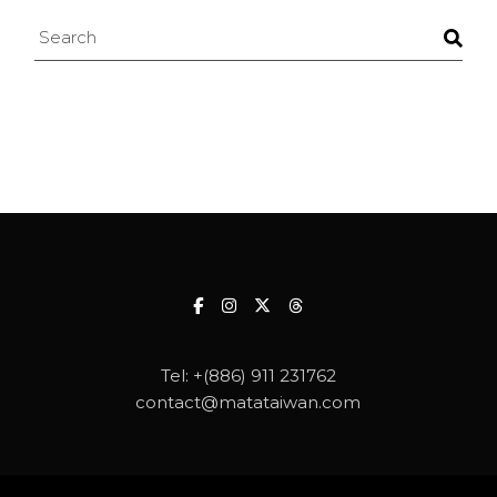
Search
Tel:
+(886) 911 231762
contact@matataiwan.com