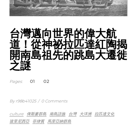
台灣邁向世界的偉大航
道！從神祕拉匹達紅陶揭
開南島祖先的跳島大遷徙
之謎
1
2
Pages:
By r98b41025
/
0 Comments
culture
俾斯麥群島
南島語族
台灣
大洋洲
拉匹達文化
玻里尼西亞
菲律賓
馬里亞納群島