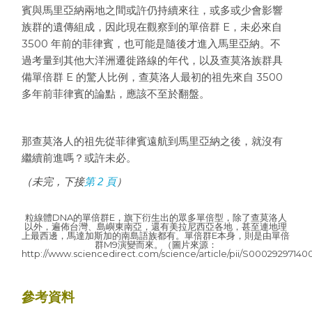
賓與馬里亞納兩地之間或許仍持續來往，或多或少會影響
族群的遺傳組成，因此現在觀察到的單倍群 E，未必來自
3500 年前的菲律賓，也可能是隨後才進入馬里亞納。不
過考量到其他大洋洲遷徙路線的年代，以及查莫洛族群具
備單倍群 E 的驚人比例，查莫洛人最初的祖先來自 3500
多年前菲律賓的論點，應該不至於翻盤。
那查莫洛人的祖先從菲律賓遠航到馬里亞納之後，就沒有
繼續前進嗎？或許未必。
（未完，下接
第 2 頁
）
粒線體DNA的單倍群E，旗下衍生出的眾多單倍型，除了查莫洛人
以外，遍佈台灣、島嶼東南亞，還有美拉尼西亞各地，甚至連地理
上最西邊，馬達加斯加的南島語族都有。單倍群E本身，則是由單倍
群M9演變而來。（圖片來源：
http://www.sciencedirect.com/science/article/pii/S0002929714
參考資料