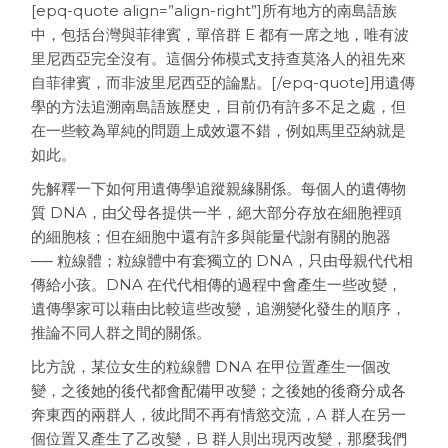
[epq-quote align=”align-right”]所有地方的南島語族
中，包括台灣與菲律賓，單倍群 E 都有一席之地，唯有波
里尼西亞完全沒有。這個分佈模式支持查莫洛人的祖先來
自菲律賓，而非波里尼西亞的論點。[/epq-quote]用遺傳
學的方法追溯南島語族歷史，目前仍有許多不足之處，但
在一些較為單純的問題上成效還不錯，例如馬里亞納就是
如此。
先解釋一下如何用遺傳學追蹤親緣關係。每個人的遺傳物
質 DNA，由父母各提供一半，絕大部分存放在細胞裡頭
的細胞核；但在細胞中還有許多與能量代謝有關的胞器
── 粒線體；粒線體中有套獨立的 DNA，只由母親代代相
傳給小孩。DNA 在代代相傳的過程中會產生一些改變，
遺傳學家可以藉由比較這些改變，追溯變化發生的順序，
推論不同人群之間的關係。
比方說，某位女生的粒線體 DNA 在甲位置產生一個改
變，之後她的後代都會配備甲改變；之後她的後裔分成各
奔東西的兩群人，彼此間不再有情慾交流，A 群人在另一
個位置又產生了乙改變，B 群人則出現丙改變，那麼我們