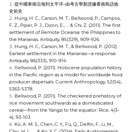
從中國東南沿海到太平洋–由考古學新證據看南島語族
史前史
Hung, H. C., Carson, M. T., Bellwood, P., Campos,
F. Z., Piper, P. J., Dizon, E., … & Chi, Z. (2011). The first
settlement of Remote Oceania: the Philippines to
the Marianas. Antiquity, 85(329), 909-926.
Hung, H. C., Carson, M. T., & Bellwood, P. (2012).
Earliest settlement in the Marianas—a response.
Antiquity, 86(333), 910-914.
B
ellwood, P. (2011). Holocene population history
in the Pacific region as a model for worldwide food
producer dispersals. Current Anthropology, 52(S4),
S363-S378.
Bellwood, P. (2011). The checkered prehistory of
rice movement southwards as a domesticated
cereal—from the Yangzi to the equator. Rice, 4(3-
4), 93-103.
Ko, A. M. S., Chen, C. Y., Fu, Q., Delfin, F., Li, M.,
Chiu, H. L., … & Ko, Y. C. (2014). Early Austronesians: