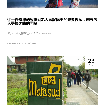
從一件衣服的故事到老人家記憶中的祭典復振：南興族
人尋根之路的開始
By Mata 編輯台
/
1 Comment
ceremony
culture
23
Mar