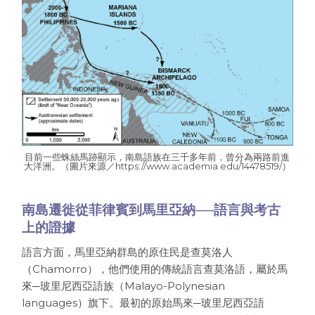
目前一些蛛絲馬跡顯示，南島語族在三千多年前，曾分為兩路前進
大洋洲。（圖片來源／https://www.academia.edu/14478519/）
南島遷徙從菲律賓到馬里亞納──語言與考古
上的證據
語言方面，馬里亞納群島的原住民是查莫洛人
（Chamorro），他們使用的傳統語言查莫洛語，屬於馬
來─玻里尼西亞語族（Malayo-Polynesian
languages）旗下。最初的原始馬來─玻里尼西亞語