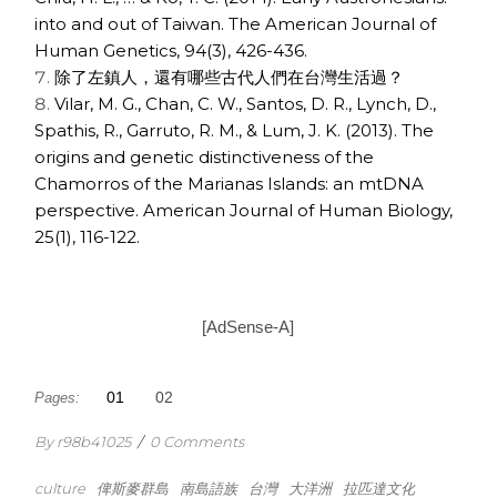
into and out of Taiwan. The American Journal of
Human Genetics, 94(3), 426-436.
除了左鎮人，還有哪些古代人們在台灣生活過？
Vilar, M. G., Chan, C. W., Santos, D. R., Lynch, D.,
Spathis, R., Garruto, R. M., & Lum, J. K. (2013). The
origins and genetic distinctiveness of the
Chamorros of the Marianas Islands: an mtDNA
perspective. American Journal of Human Biology,
25(1), 116-122.
[AdSense-A]
1
2
Pages:
By r98b41025
/
0 Comments
culture
俾斯麥群島
南島語族
台灣
大洋洲
拉匹達文化