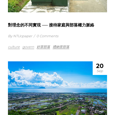
對理念的不同實現 ── 接待家庭與部落權力脈絡
By NTUcpaper
/
0 Comments
culture
govern
好茶部落
禮納里部落
20
Sep