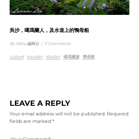
吳沙，噶瑪蘭人，及水道上的鴨母船
By Mata 編輯台
/
0 Comments
culture
kavalan
Kbalan
噶瑪蘭族
鴨母船
LEAVE A REPLY
Your email address will not be published.
Required
fields are marked
*