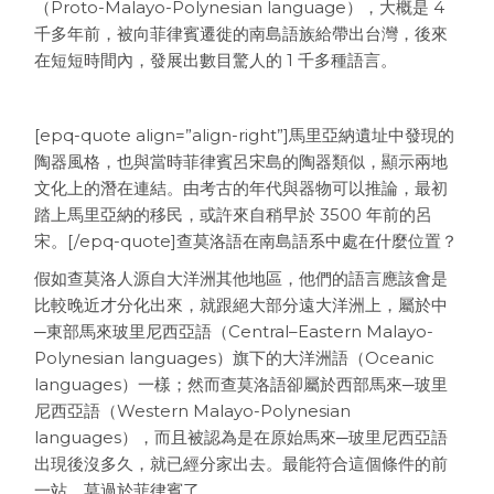
（Proto-Malayo-Polynesian language），大概是 4
千多年前，被向菲律賓遷徙的南島語族給帶出台灣，後來
在短短時間內，發展出數目驚人的 1 千多種語言。
[epq-quote align=”align-right”]馬里亞納遺址中發現的
陶器風格，也與當時菲律賓呂宋島的陶器類似，顯示兩地
文化上的潛在連結。由考古的年代與器物可以推論，最初
踏上馬里亞納的移民，或許來自稍早於 3500 年前的呂
宋。[/epq-quote]查莫洛語在南島語系中處在什麼位置？
假如查莫洛人源自大洋洲其他地區，他們的語言應該會是
比較晚近才分化出來，就跟絕大部分遠大洋洲上，屬於中
─東部馬來玻里尼西亞語（Central–Eastern Malayo-
Polynesian languages）旗下的大洋洲語（Oceanic
languages）一樣；然而查莫洛語卻屬於西部馬來─玻里
尼西亞語（Western Malayo-Polynesian
languages），而且被認為是在原始馬來─玻里尼西亞語
出現後沒多久，就已經分家出去。最能符合這個條件的前
一站，莫過於菲律賓了。