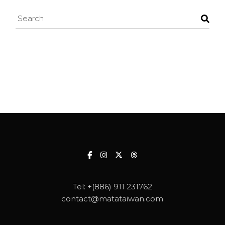
Search
Tel:
+(886) 911 231762
contact@matataiwan.com