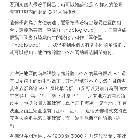
看到某個人帶著甲與乙，就可以推論他是 A 群人的後裔，
帶著甲與丙的則是 B 群人的後代。
遺傳學家為了方便表達，通常把帶著特定變異位置的組
合，定義為某個「單倍群（haplogroup）」，每個單倍
群旗下又會有陸續衍生的變化，稱作「單倍型
（haplotype）」。我們看到兩個人有著不同的單倍群，
就可以得知，他們粒線體 DNA 間的親疏關係如何。
大洋洲地區的南島語族，粒線體 DNA 的單倍群以 B4 還
有 B4 旗下的衍生型為主，其他型號並不多，然而目前查
莫洛族群高達 92% 屬於單倍群E（又可以更細分為兩個大
單倍群 E1 與 E2），剩下才是 B4 ── 所有地方的南島語
族中，包括台灣與菲律賓，單倍群 E 都有一席之地，唯有
波里尼西亞完全沒有
。這個分佈模式支持查
（註6）（註7）
莫洛人的祖先來自菲律賓，而非波里尼西亞的論點
（註
。
8）
有個潛在問題是，在 1800 到 3000 年前這段期間，菲律