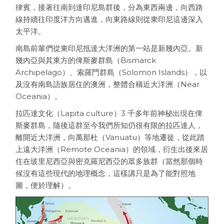
律賓，接著往南到達印尼島群後，分為東西兩邊，向西路
線持續往印度洋方向邁進，向東路線則從東印尼這邊深入
太平洋。
南島前輩們從東印尼抵達大洋洲的第一站是新幾內亞。新
幾內亞與其東方的俾斯麥群島（Bismarck
Archipelago）、索羅門群島（Solomon Islands），以
及沒有南島語族居住的澳洲，整體合稱近大洋洲（Near
Oceania）。
拉匹達文化（Lapita culture）3 千多年前神秘出現在俾
斯麥群島，隨後這群至今我們所知仍很有限的拉匹達人，
離開近大洋洲，向萬那杜（Vanuatu）等地遷徙，從此踏
上遠大洋洲（Remote Oceania）的領域，衍生出後來居
住在玻里尼西亞與密克羅尼西亞的眾多族群（當然那個時
候沒有這些現代的地理概念，這樣講只是為了能對照地
圖，便於理解）。