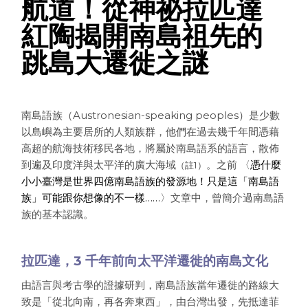
航道！從神祕拉匹達
紅陶揭開南島祖先的
跳島大遷徙之謎
南島語族（Austronesian-speaking peoples）是少數
以島嶼為主要居所的人類族群，他們在過去幾千年間憑藉
高超的航海技術移民各地，將屬於南島語系的語言，散佈
到遍及印度洋與太平洋的廣大海域
。之前 〈
憑什麼
（註1）
小小臺灣是世界四億南島語族的發源地！只是這「南島語
族」可能跟你想像的不一樣……
〉文章中，曾簡介過南島語
族的基本認識。
拉匹達，3 千年前向太平洋遷徙的南島文化
由語言與考古學的證據研判，南島語族當年遷徙的路線大
致是「從北向南，再各奔東西」，由台灣出發，先抵達菲