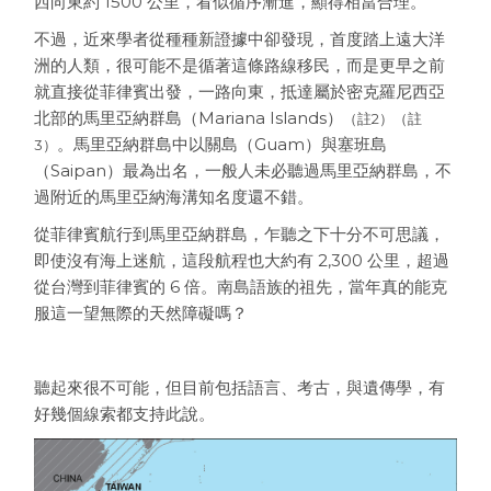
西向東約 1500 公里，看似循序漸進，顯得相當合理。
不過，近來學者從種種新證據中卻發現，首度踏上遠大洋
洲的人類，很可能不是循著這條路線移民，而是更早之前
就直接從菲律賓出發，一路向東，抵達屬於密克羅尼西亞
北部的馬里亞納群島（Mariana Islands）
（註2）（註
。馬里亞納群島中以關島（Guam）與塞班島
3）
（Saipan）最為出名，一般人未必聽過馬里亞納群島，不
過附近的馬里亞納海溝知名度還不錯。
從菲律賓航行到馬里亞納群島，乍聽之下十分不可思議，
即使沒有海上迷航，這段航程也大約有 2,300 公里，超過
從台灣到菲律賓的 6 倍。南島語族的祖先，當年真的能克
服這一望無際的天然障礙嗎？
聽起來很不可能，但目前包括語言、考古，與遺傳學，有
好幾個線索都支持此說。