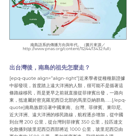
南島語系的傳播方向與年代。（圖片來源／
http://www.pnas.org/content/112/44/13432.full
）
出台灣後，南島的祖先怎麼走？
[epq-quote align=”align-right”]近來學者從種種新證據
中卻發現，首度踏上遠大洋洲的人類，很可能不是循著這
條路線移民，而是更早之前就直接從菲律賓出發，一路向
東，抵達屬於密克羅尼西亞北部的馬里亞納群島……[/epq-
quote]南島族群沿著中國東南、台灣、菲律賓、東印尼、
近大洋洲、遠大洋洲的移民路線，航程逐步增加，從中國
到台灣 200 公里，從台灣到菲律賓 350 公里，拉匹達文
化散播到玻里尼西亞西部將近 1000 公里，玻里尼西亞由