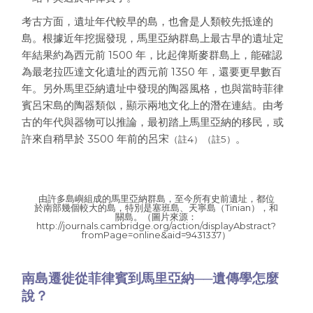
考古方面，遺址年代較早的島，也會是人類較先抵達的
島。根據近年挖掘發現，馬里亞納群島上最古早的遺址定
年結果約為西元前 1500 年，比起俾斯麥群島上，能確認
為最老拉匹達文化遺址的西元前 1350 年，還要更早數百
年。另外馬里亞納遺址中發現的陶器風格，也與當時菲律
賓呂宋島的陶器類似，顯示兩地文化上的潛在連結。由考
古的年代與器物可以推論，最初踏上馬里亞納的移民，或
許來自稍早於 3500 年前的呂宋
。
（註4）（註5）
由許多島嶼組成的馬里亞納群島，至今所有史前遺址，都位
於南部幾個較大的島，特別是塞班島、天寧島（Tinian），和
關島。（圖片來源：
http://journals.cambridge.org/action/displayAbstract?
fromPage=online&aid=9431337）
南島遷徙從菲律賓到馬里亞納──遺傳學怎麼
說？