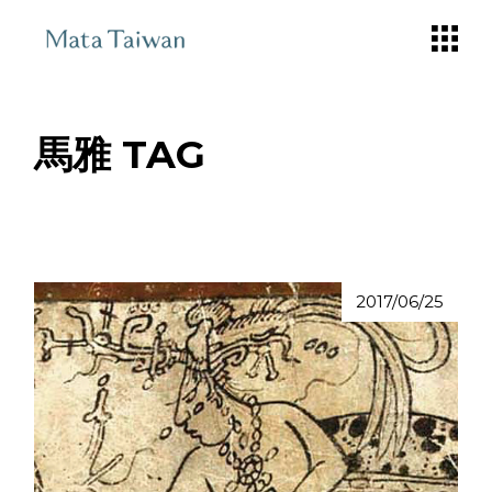
Skip
to
the
content
馬雅 TAG
2017/06/25