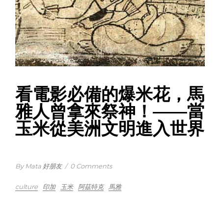
看電影必備的爆米花，馬
雅人曾拿來祭神！——當
玉米從美洲文明進入世界
By Mata 好朋友
/
0 Comments
culture
印加
玉米
阿茲特克
馬雅