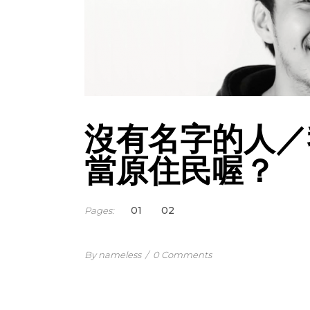
沒有名字的人／
當原住民喔？
1
2
Pages:
By nameless
/
0 Comments