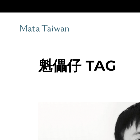
Skip
to
the
content
魁儡仔 TAG