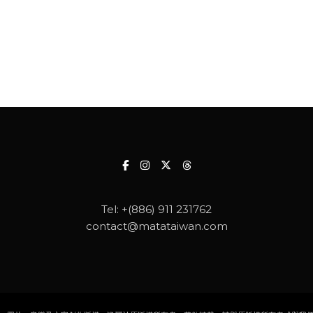
Tel:
+(886) 911 231762
contact@matataiwan.com