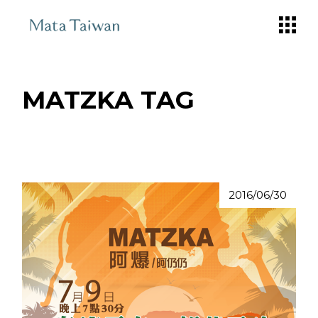
Skip
to
the
content
MATZKA TAG
2016/06/30