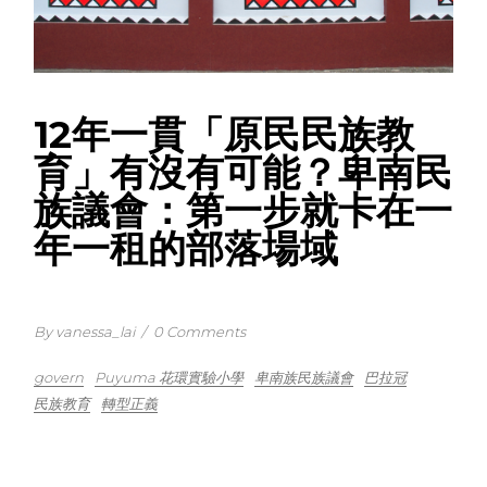
12年一貫「原民民族教
育」有沒有可能？卑南民
族議會：第一步就卡在一
年一租的部落場域
By vanessa_lai
/
0 Comments
govern
Puyuma 花環實驗小學
卑南族民族議會
巴拉冠
民族教育
轉型正義