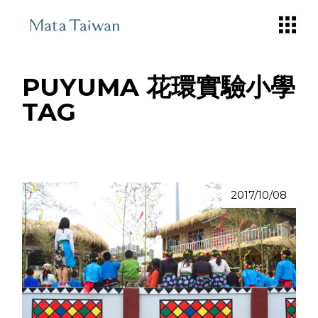
Skip
to
the
content
PUYUMA 花環實驗小學
TAG
2017/10/08