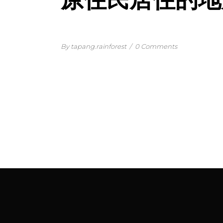
By tapang.rainforest
/
0 Comments