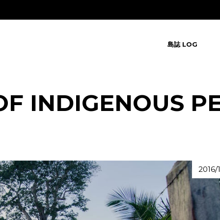
島誌 LOG
OF INDIGENOUS P
2016/