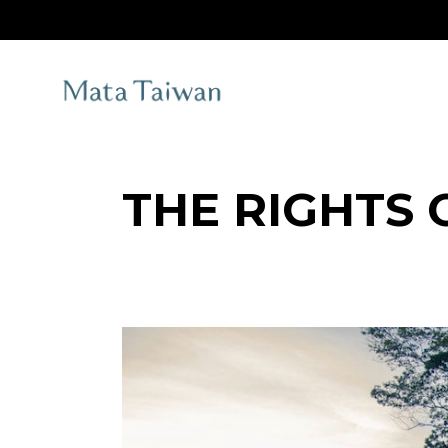
Skip
to
the
content
THE RIGHTS 