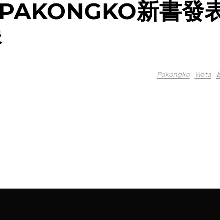
PAKONGKO新書發
展
Pakongko
Wata