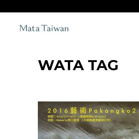
Skip
to
the
content
WATA TAG