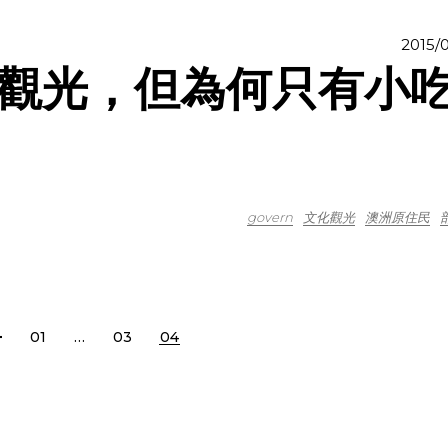
2015/0
觀光，但為何只有小
govern
文化觀光
澳洲原住民
01
…
03
04