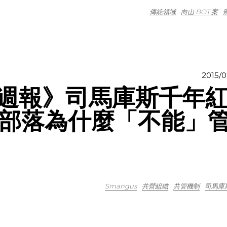
傳統領域
向山 BOT 案
2015/0
部落週報》司馬庫斯千年
部落為什麼「不能」
Smangus
共營組織
共管機制
司馬庫